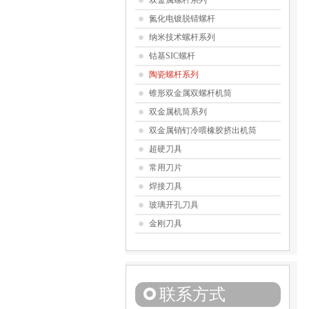
双金属螺杆系列
氮化电镀脱锖螺杆
纳米技术螺杆系列
钴基SIC螺杆
陶瓷螺杆系列
锥形双金属双螺杆机筒
双金属机筒系列
双金属销钉冷喂橡胶挤出机筒
超硬刀具
常用刀片
焊接刀具
玻璃开孔刀具
金刚刀具
联系方式