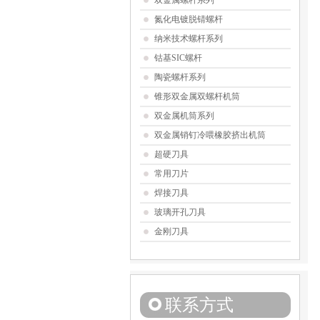
双金属螺杆系列
氮化电镀脱锖螺杆
纳米技术螺杆系列
钴基SIC螺杆
陶瓷螺杆系列
锥形双金属双螺杆机筒
双金属机筒系列
双金属销钉冷喂橡胶挤出机筒
超硬刀具
常用刀片
焊接刀具
玻璃开孔刀具
金刚刀具
联系方式