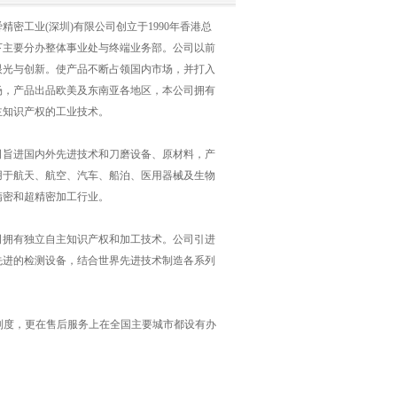
密工业(深圳)有限公司创立于1990年香港总
下主要分办整体事业处与终端业务部。公司以前
眼光与创新。使产品不断占领国内市场，并打入
场，产品出品欧美及东南亚各地区，本公司拥有
主知识产权的工业技术。
进国内外先进技术和刀磨设备、原材料，产
用于航天、航空、汽车、船泊、医用器械及生物
精密和超精密加工行业。
有独立自主知识产权和加工技术。公司引进
先进的检测设备，结合世界先进技术制造各系列
度，更在售后服务上在全国主要城市都设有办