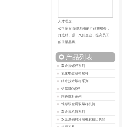
人才理念:
公司宗旨:提供精湛的产品和服务，
打造精、强、久的企业，提高员工
的生活品质。
产品列表
双金属螺杆系列
氮化电镀脱锖螺杆
纳米技术螺杆系列
钴基SIC螺杆
陶瓷螺杆系列
锥形双金属双螺杆机筒
双金属机筒系列
双金属销钉冷喂橡胶挤出机筒