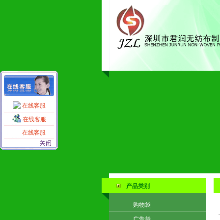
在线客服
在线客服
在线客服
产品类别
购物袋
广告袋