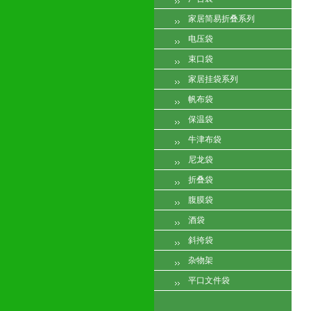
家居简易折叠系列
电压袋
束口袋
家居挂袋系列
帆布袋
保温袋
牛津布袋
尼龙袋
折叠袋
腹膜袋
酒袋
斜挎袋
杂物架
平口文件袋