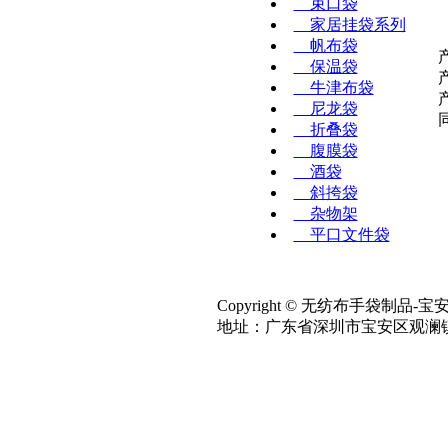
束口袋
家居挂袋系列
帆布袋
保温袋
牛津布袋
尼龙袋
折叠袋
腹膜袋
酒袋
斜挎袋
杂物架
平口文件袋
Copyright © 无纺布手袋制品-宝
地址：广东省深圳市宝安区观澜镇新田创