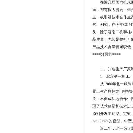
在近几届国内机床展览
面，都有很大提高。但
主，或引进技术合作生
买。例如，在今年CCM
头，除了济南二机和桂
品质量，尤其是整机可
产品技术含量普遍较低
====分页符====
二、知名生产厂家和
1、北京第一机床厂
从1960年北一试制X
界上生产数控龙门镗铣
关，不但成功地合作生
现了技术创新和技术进
原则开发出动梁、定梁、工
28000mm的轻型、
近二年，北一为兵器工业提