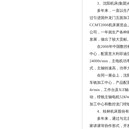
3、沈阳机床(集团)
多年来，一直以生产钻
过引进国外龙门五面加工
CCMT2006机床展
公司，一年就生产各种
发展，做出了较大贡献
在2006年中国数控机
中心，配置意大利菲迪亚双
24000r/min，主电
式，主轴转速高，功率
在同一展会上，沈阳机
车铣加工中心，产品配置复
4r/min，工作台及X
动，镗铣主轴电机52KW
加工中心和数控龙门镗
4、桂林机床股份有
多年来，通过与北京航
家讲课等协作形式，开