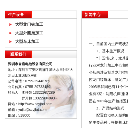
生产设备
新闻中心
大型龙门铣加工
大型外圆磨加工
大型车床加工
一、目前国内生产现状
1、基本生产概况
联系我们
“十五”以来，尤其是
深圳市誉嘉电池设备有限公司
行业对龙门加工中心和
地址：深圳市宝安区观澜牛湖大水田社区大
少从未涉及制造龙门镗
水田工业园B区A栋
控龙门镗铣床，满足广
公司电话：0755-29448789
2005年我国已有11
公司传真：0755-29733489
联系人：李桂荣 13322987289
业有3家：沈阳机床(
罗开和 13322984893
团在2005年生产包括
网站：http://www.szyjbd.com
2、产品结构形式
邮箱：yujia@szyjbd.com
配置自动换刀结构的数
邮编：518000
的主要品种，根据机床