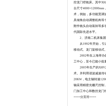
控龙门镗铣床。其中XH
台尺寸4000×1200
术，例如，多功能宽调
具倾角自动调整机构等
附件铣头自动装卸等多
代国际先进水平。
2、济南二机床集团
从1992年开始，引
移动式、龙门架移动式
2002年在上海举办的
工中心，至今已能小批
2005年生产的XHV
术。并利用谐波减速传
20KW，电主轴转速120
轴采用精密光栅尺控制
门加工中心和数控龙门
====分页符====