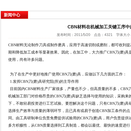
新闻中心
CBN材料在机械加工关键工序中
发布时间：2011/5/20 点击：4321 字体大小
CBN材料无论制作刀具或制作磨具，应用于高速切削或磨削，都可收到
期和降低加工成本等显著效果。因此，在加工中，大力推广CBN刀(磨)
使用，尚有许多问题。
为了在生产中更好地推广使用CBN刀(磨)具，应做以下几方面的工作：
1.发挥CBN刀(磨)具研究院(所)的主导作用
目前国内CBN材料生产厂家很多，产量也不少，但高质量的不多，CBN刀
机械加工部门对价格昂贵的CBN刀(磨)具缺乏选择与使用的知识，采购来
下，不敢轻易投资进行工艺试验。要想解决这个问题，只有CBN刀(磨)具
选择生产效率与质量的薄弱环节，且已具有或易于创造CBN加工条件的点
同。由工具研制单位负责免费提供试验用的CBN刀(磨)具，用户负责提
多方积极性，从CBN质量选择到工具制造，都会以最优、最快的速度进