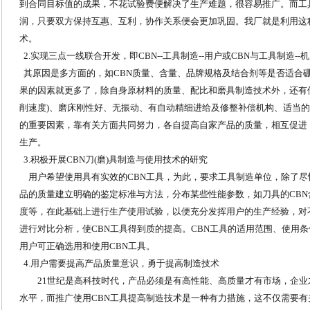
到合同目标值的成果，不花试验费便解决了生产难题，很容易推广。而工具
润，只要双方保持互惠、互利，协作关系便会更加巩固。我厂就是利用这种
术。
2.实现三点一线联合开发，即CBN--工具制造--用户或CBN与工具制造--
其原因是多方面的，如CBN质量、含量、品牌规格及结合剂等是否适合硼
果的因素就更多了，除自身原材料的质量、配比和磨具制造技术外，还有
削速度)、磨床刚性好、无振动、有自动精细进给及修整补偿机构、适当
的重要因素，靠有关方面共同努力，各自提高自家产品的质量，相互促进
生产。
3.积极开展CBN刀(磨)具制造与使用技术的研究
用户希望使用具有实效的CBN工具，为此，要求工具制造单位，除了尽
品的质量建立明确的鉴定标准与方法，分布某些性能参数，如刀具的CBN
度等，在此基础上进行生产使用试验，以便充分发挥用户的生产经验，对
进行对比分析，使CBN工具得到质的提高。CBN工具的适用范围、使用条
用户可正确选用和使用CBN工具。
4.用户需要提高产品质量意识，勇于提高制造技术
21世纪是高科技时代，产品必须是有高性能、高质量才有市场，企业
水平，而推广使用CBN工具提高制造技术是一种有力措施，这不仅需要