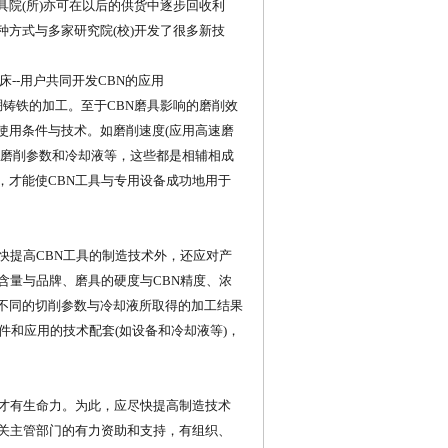
院(所)亦可在以后的供货中逐步回收利
方式与多家研究院(校)开发了很多新技
机床--用户共同开发CBN的应用
铸铁的加工。至于CBN磨具影响的磨削效
使用条件与技术。如磨削速度(应用高速磨
的磨削参数和冷却液等，这些都是相辅相成
，才能使CBN工具与专用设备成功地用于
快提高CBN工具的制造技术外，还应对产
含量与品牌、磨具的硬度与CBN精度、浓
不同的切削参数与冷却液所取得的加工结果
件和应用的技术配套(如设备和冷却液等)，
才有生命力。为此，应尽快提高制造技术
有关主管部门的有力资助和支持，有组织、