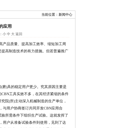
当前位置：新闻中心
的应用
：
小
中
大
返回
提高产品质量、提高加工效率、缩短加工周
具是提高制造技术的有力措施。但若普遍推广
(磨)具的稳定用户更少。究其原因主要是
的CBN工具实效不多，在其经济紧缩的条件
研究院(所)主动深入机械制造的生产单位，
，与用户协商签订共同开发CBN应用合
供试验所需条件下组织生产试验。这就发挥了
行，用户从准备试验条件到使用，见到了达